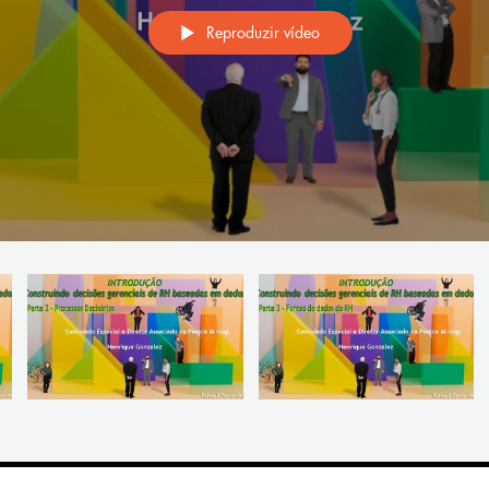
Reproduzir vídeo